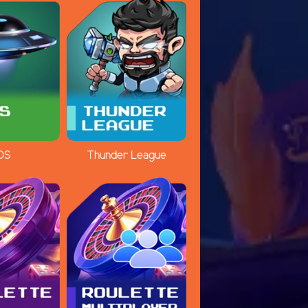
OS
Thunder League