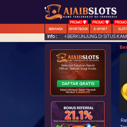
PROMO
PROMO
PROM
BERANDA
SPORTBOOK
E-SPORT
SLOT
NJUNG DI SITUS KAMI ^_^ Situs beting SLOTGACOR - SPORTB
Info :
Be
Ras