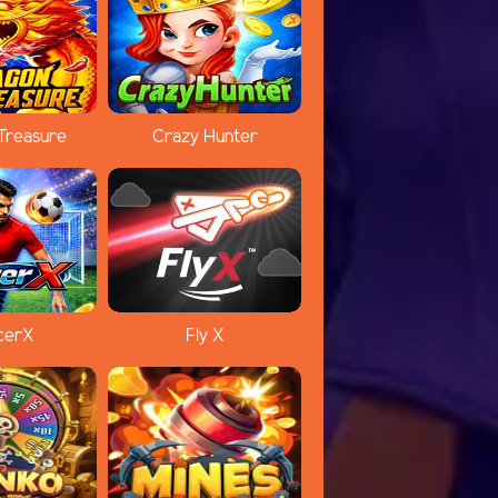
Treasure
Crazy Hunter
cerX
Fly X