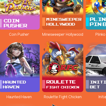
Coin Pusher
Minesweeper Hollywood
Plinko
Haunted Haven
Roulette Fight Chicken
Initi