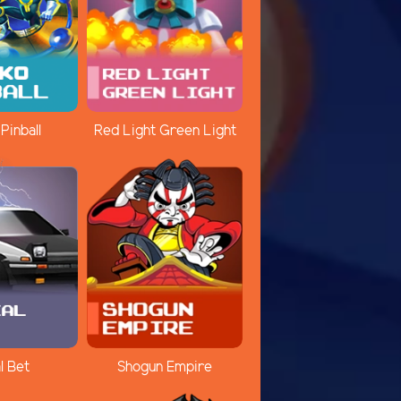
 Pinball
Red Light Green Light
al Bet
Shogun Empire