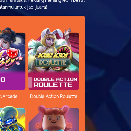
h fantastis! Peluang menang lebih besar,
anmu untuk jadi juara!
DNArcade
Double Action Roulette