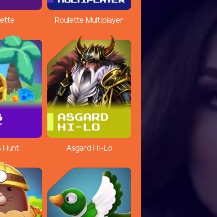
lette
Roulette Multiplayer
 Hunt
Asgard Hi-Lo